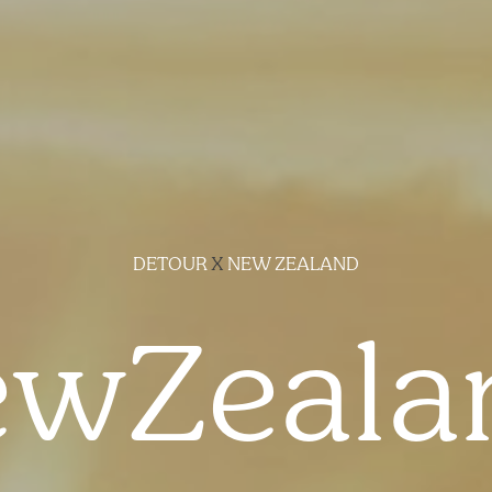
DETOUR
X
NEW ZEALAND
wZeala