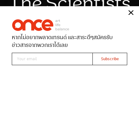
The Scientists
เรื่อง
สุทธิดา หทัยศรัทธา
ภาพ
ดวงสุดา กิตติวัฒนานนท์
หากไม่อยากพลาดเทรนด์ และสาระดีๆ
สมัครรับ
Date 10-06-2024
Views 3758
ข่าวสารจากพวกเราได้เลย
Read At ONCE
ฉีกทุกกฎเกณฑ์ของดนตรีไปกับ ‘ปั้น’ และ ‘เบน’
ดูโอจากวง ‘LUSS’ ที่กำลังเป็นที่พูดถึง ทั้งเบื้อง
หน้าและเบื้องหลังในวงการดนตรี พบว่าถึงแม้