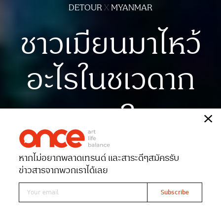
DETOUR
X
MYANMAR
ชาวเมียนมาไหว้
อะไรในชเวดาก
อง?
เรื่อง
ฐิติภัค พินธุกนก
หากไม่อยากพลาดเทรนด์ และสาระดีๆ
สมัครรับ
Date 13-10-2020
Views 17237
ข่าวสารจากพวกเราได้เลย