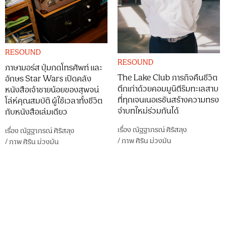
RESOUND
RESOUND
ภาษามอร์ส ปุ่มกดโทรศัพท์ และ
The Lake Club ภารกิจคืนชีวิต
อักษร Star Wars เปิดคลัง
ตึกเก่าด้วยคอมมูนิตีริมทะเลสาบ
หนังสือเจ้าชายน้อยของสุพจน์
ที่ทุกเจนเนอเรชันสร้างความทรง
โล่ห์คุณสมบัติ ผู้ใช้เวลาทั้งชีวิต
จำบทใหม่ร่วมกันได้
กับหนังสือเล่มเดียว
เรื่อง
ณัฐฐาภรณ์ ศิริสลุง
เรื่อง
ณัฐฐาภรณ์ ศิริสลุง
/
ภาพ
ศิริน ม่วงมัน
/
ภาพ
ศิริน ม่วงมัน