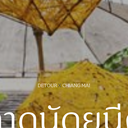
DETOUR
X
CHIANG MAI
าดนัดยูน