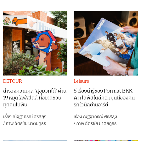
DETOUR
Leisure
สำรวจความคูล ‘สุขุมวิทใต้’ ผ่าน
5 เรื่องน่ารู้ของ Format BKK
19 หมุดไลฟ์สไตล์ ที่อยากชวน
Ari ไลฟ์สไตล์คอมมูนิตีของคน
ทุกคนไปฟิน!
รักไวนิลย่านอารีย์
เรื่อง
ณัฐฐาภรณ์ ศิริสลุง
เรื่อง
ณัฐฐาภรณ์ ศิริสลุง
/
ภาพ
ฉัตรชัย มาตยภูธร
/
ภาพ
ฉัตรชัย มาตยภูธร