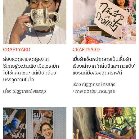
CRAFTYARD
CRAFTYARD
ส่องลวดลายสุดคูลจาก
เมื่อผ้าเช็ดหน้ากลายเป็นเสื้อผ้า
Simogce.tudio เมื่อเซรามิก
เรื่องเล่าจาก ‘กลิ่นสีและกาวแป้ง’
ไม่ใช่แค่ภาชนะ แต่เป็นกล่อง
แบรนด์มือสองสุดคราฟต์
บรรจุความในใจ
เรื่อง
ณัฐฐาภรณ์ ศิริสลุง
เรื่อง
ณัฐฐาภรณ์ ศิริสลุง
/
ภาพ
ฉัตรชัย มาตยภูธร