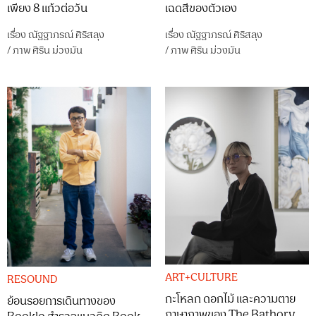
เพียง 8 แก้วต่อวัน
เฉดสีของตัวเอง
เรื่อง
ณัฐฐาภรณ์ ศิริสลุง
เรื่อง
ณัฐฐาภรณ์ ศิริสลุง
/
ภาพ
ศิริน ม่วงมัน
/
ภาพ
ศิริน ม่วงมัน
ART+CULTURE
RESOUND
กะโหลก ดอกไม้ และความตาย
ย้อนรอยการเดินทางของ
ภาษาภาพของ The Bathory