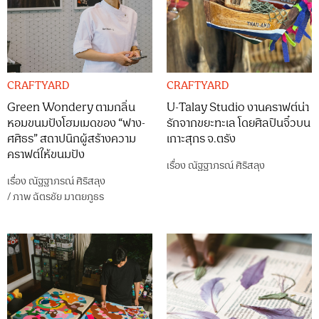
CRAFTYARD
CRAFTYARD
Green Wondery ตามกลิ่น
U-Talay Studio งานคราฟต์น่า
หอมขนมปังโฮมเมดของ “ฟาง-
รักจากขยะทะเล โดยศิลปินจิ๋วบน
ศศิธร” สถาปนิกผู้สร้างความ
เกาะสุกร จ.ตรัง
คราฟต์ให้ขนมปัง
เรื่อง
ณัฐฐาภรณ์ ศิริสลุง
เรื่อง
ณัฐฐาภรณ์ ศิริสลุง
/
ภาพ
ฉัตรชัย มาตยภูธร