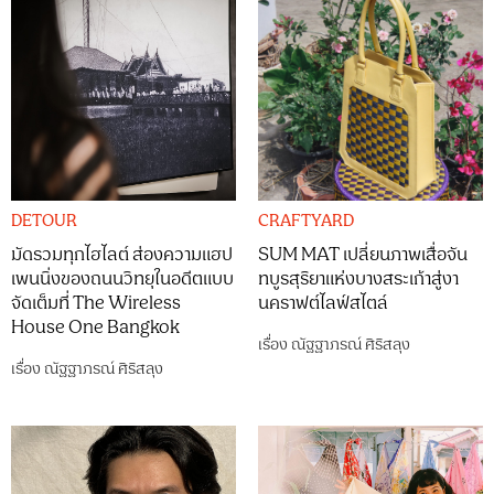
DETOUR
CRAFTYARD
มัดรวมทุกไฮไลต์ ส่องความแฮป
SUM MAT เปลี่ยนภาพเสื่อจัน
เพนนิ่งของถนนวิทยุในอดีตแบบ
ทบูรสุริยาแห่งบางสระเก้าสู่งา
จัดเต็มที่ The Wireless
นคราฟต์ไลฟ์สไตล์
House One Bangkok
เรื่อง
ณัฐฐาภรณ์ ศิริสลุง
เรื่อง
ณัฐฐาภรณ์ ศิริสลุง