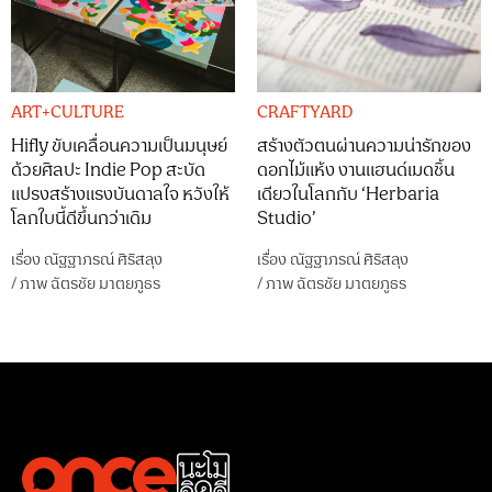
ART+CULTURE
CRAFTYARD
Hifly ขับเคลื่อนความเป็นมนุษย์
สร้างตัวตนผ่านความน่ารักของ
ด้วยศิลปะ Indie Pop สะบัด
ดอกไม้แห้ง งานแฮนด์เมดชิ้น
แปรงสร้างแรงบันดาลใจ หวังให้
เดียวในโลกกับ ‘Herbaria
โลกใบนี้ดีขึ้นกว่าเดิม
Studio’
เรื่อง
ณัฐฐาภรณ์ ศิริสลุง
เรื่อง
ณัฐฐาภรณ์ ศิริสลุง
/
ภาพ
ฉัตรชัย มาตยภูธร
/
ภาพ
ฉัตรชัย มาตยภูธร