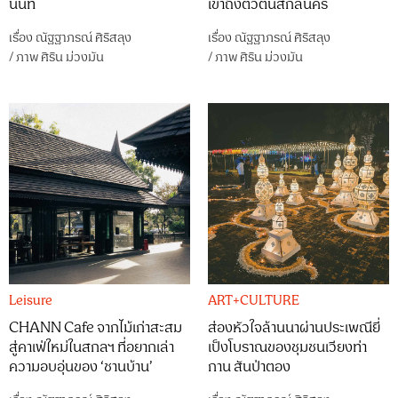
นนท์
เข้าถึงตัวตนสกลนคร
เรื่อง
ณัฐฐาภรณ์ ศิริสลุง
เรื่อง
ณัฐฐาภรณ์ ศิริสลุง
/
ภาพ
ศิริน ม่วงมัน
/
ภาพ
ศิริน ม่วงมัน
Leisure
ART+CULTURE
CHANN Cafe จากไม้เก่าสะสม
ส่องหัวใจล้านนาผ่านประเพณียี่
สู่คาเฟ่ใหม่ในสกลฯ ที่อยากเล่า
เป็งโบราณของชุมชนเวียงท่า
ความอบอุ่นของ ‘ชานบ้าน’
กาน สันป่าตอง