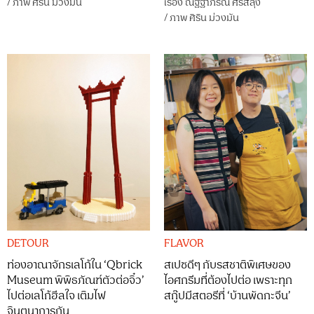
/
ภาพ
ศิริน ม่วงมัน
เรื่อง
ณัฐฐาภรณ์ ศิริสลุง
/
ภาพ
ศิริน ม่วงมัน
DETOUR
FLAVOR
ท่องอาณาจักรเลโก้ใน ‘Qbrick
สเปซดีๆ กับรสชาติพิเศษของ
Museum พิพิธภัณฑ์ตัวต่อจิ๋ว’
ไอศกรีมที่ต้องไปต่อ เพราะทุก
ไปต่อเลโก้ฮีลใจ เติมไฟ
สกู๊ปมีสตอรีที่ ‘บ้านพัดกะจีน’
จินตนาการกัน