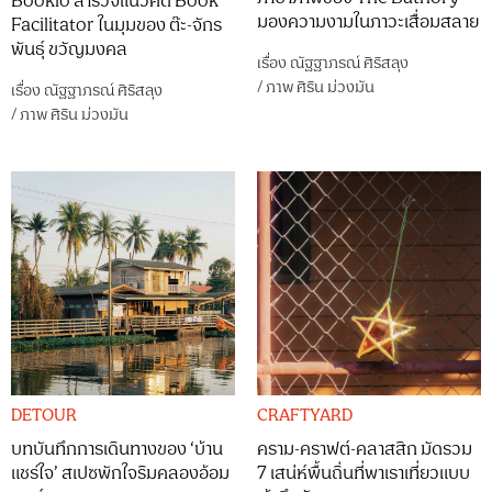
Booklo สำรวจแนวคิด Book
มองความงามในภาวะเสื่อมสลาย
Facilitator ในมุมของ ต๊ะ-จักร
พันธุ์ ขวัญมงคล
เรื่อง
ณัฐฐาภรณ์ ศิริสลุง
/
ภาพ
ศิริน ม่วงมัน
เรื่อง
ณัฐฐาภรณ์ ศิริสลุง
/
ภาพ
ศิริน ม่วงมัน
DETOUR
CRAFTYARD
บทบันทึกการเดินทางของ ‘บ้าน
คราม-คราฟต์-คลาสสิก มัดรวม
แชร์ใจ’ สเปซพักใจริมคลองอ้อม
7 เสน่ห์พื้นถิ่นที่พาเราเที่ยวแบบ