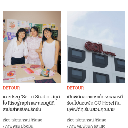
DETOUR
DETOUR
เคาะประตู ‘Se—ri Studio’ สตูดิ
เปิดพิกัดลายแทงเด็ดระยอง หนี
โอ Risograph และคอมมูนิตี
ร้อนไปนอนพัก GO Hotel กิน
สเปซสำหรับคนรักซีน
บุฟเฟต์ทุเรียนสวนคุณยาย
เรื่อง
ณัฐฐาภรณ์ ศิริสลุง
เรื่อง
ณัฐฐาภรณ์ ศิริสลุง
/
ภาพ
ศิริน ม่วงมัน
/
ภาพ
พิมพ์ชนก อัสแสง