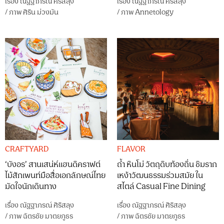
เรื่อง
ณัฐฐาภรณ์ ศิริสลุง
เรื่อง
ณัฐฐาภรณ์ ศิริสลุง
/
ภาพ
ศิริน ม่วงมัน
/
ภาพ
Annetology
CRAFTYARD
FLAVOR
‘บังอร’ สานเสน่ห์แฮนดิคราฟต์
ถ้ำ หินโม่ วัตถุดิบท้องถิ่น ชิมราก
ไม้สักเพนท์มือสื่อเอกลักษณ์ไทย
เหง้าวัฒนธรรมร่วมสมัย ใน
มัดใจนักเดินทาง
สไตล์ Casual Fine Dining
เรื่อง
ณัฐฐาภรณ์ ศิริสลุง
เรื่อง
ณัฐฐาภรณ์ ศิริสลุง
/
ภาพ
ฉัตรชัย มาตยภูธร
/
ภาพ
ฉัตรชัย มาตยภูธร