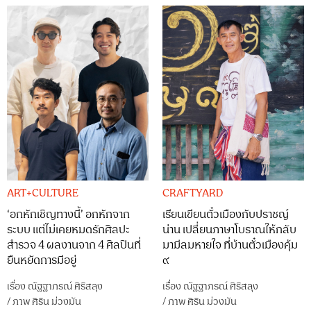
ART+CULTURE
CRAFTYARD
‘อกหักเชิญทางนี้’ อกหักจาก
เรียนเขียนตั๋วเมืองกับปราชญ์
ระบบ แต่ไม่เคยหมดรักศิลปะ
น่าน เปลี่ยนภาษาโบราณให้กลับ
สำรวจ 4 ผลงานจาก 4 ศิลปินที่
มามีลมหายใจ ที่บ้านตั๋วเมืองคุ้ม
ยืนหยัดการมีอยู่
๙
เรื่อง
ณัฐฐาภรณ์ ศิริสลุง
เรื่อง
ณัฐฐาภรณ์ ศิริสลุง
/
ภาพ
ศิริน ม่วงมัน
/
ภาพ
ศิริน ม่วงมัน