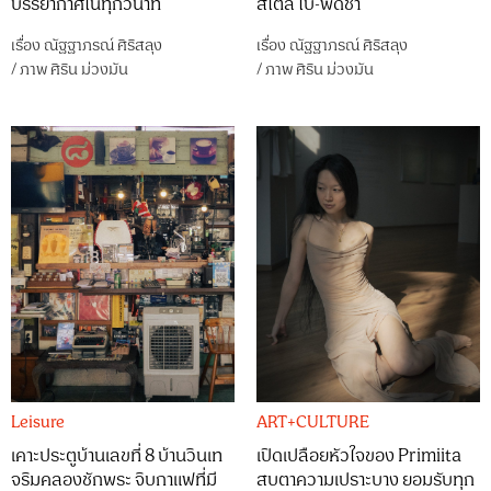
บรรยากาศในทุกวินาที
สไตล์ โบ-พัดชา
เรื่อง
ณัฐฐาภรณ์ ศิริสลุง
เรื่อง
ณัฐฐาภรณ์ ศิริสลุง
/
ภาพ
ศิริน ม่วงมัน
/
ภาพ
ศิริน ม่วงมัน
Leisure
ART+CULTURE
เคาะประตูบ้านเลขที่ 8 บ้านวินเท
เปิดเปลือยหัวใจของ Primiita
จริมคลองชักพระ จิบกาแฟที่มี
สบตาความเปราะบาง ยอมรับทุก