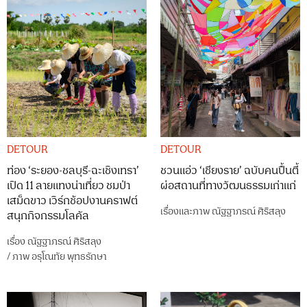
DETOUR
DETOUR
ท่อง ‘ระยอง-ชลบุรี-ฉะเชิงเทรา’
ชวนแอ่ว ‘เชียงราย’ ฉบับคนปื้นตี้
เปิด 11 ลายแทงน่าเที่ยว ชมป่า
ผ่อสถานที่ทางวัฒนธรรมเก่าแก่
เสม็ดขาว เวิร์กช้อปงานคราฟต์
เรื่องและภาพ
ณัฐฐาภรณ์ ศิริสลุง
สนุกกิจกรรมโลคัล
เรื่อง
ณัฐฐาภรณ์ ศิริสลุง
/
ภาพ
อรุโณทัย พุทธรักษา