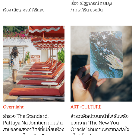
เรื่อง
ณัฐฐาภรณ์ ศิริสลุง
เรื่อง
ณัฐฐาภรณ์ ศิริสลุง
/
ภาพ
ศิริน ม่วงมัน
Overnight
ART+CULTURE
สำรวจ The Standard,
สำรวจศิลปะบนหน้าไพ่ รับพลัง
Pattaya Na Jomtien ตามเส้น
บวกจาก ‘The New You
สายของแสงอาทิตย์ที่เปลี่ยนห้วง
Oracle’ ผ่านงานพาสเทลฮีลใจ